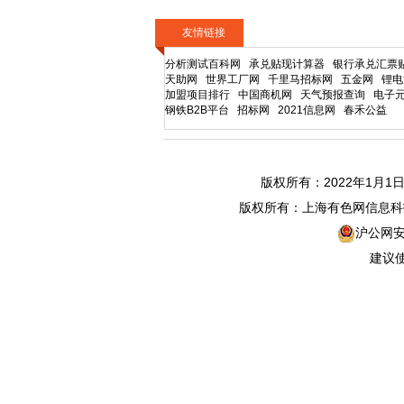
长江 1#锡
434000~436700
↑
友情链接
分析测试百科网
承兑贴现计算器
银行承兑汇票
R410A专用紫铜
天助网
世界工厂网
千里马招标网
五金网
锂电
113380~113380
↑
管
加盟项目排行
中国商机网
天气预报查询
电子
钢铁B2B平台
招标网
2021信息网
春禾公益
长江 无氧铜丝
109390~109690
↑
长江 漆包线
111580~115580
↑
版权所有：2022年1
长江 1#白银
15224~15234
↑
版权所有：上海有色网信息
沪公网安备3
长江 A356.2铸造
23800~24200
↑
铝合金
建议使
长江 ZL102铸造
23100~24700
↑
铝合金
长江 压铸锌合金
27820~27820
↑