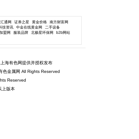
汇通网
证券之星
黄金价格
南方财富网
科技资讯
中金在线黄金网
二手设备
加盟网
服装品牌
北极星环保网
b2b网站
由上海有色网提供并授权发布
海有色金属网 All Rights Reserved
ts Reserved
及以上版本