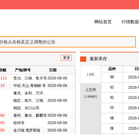
网站首页
行情数据
站价格点名称及定义调整的公告
更多
最新库存
品种
日
跌幅
产地/牌号
日期
LME
铜
2026-
1110
贵冶、江铜、鲁方等
2026-08-06
110
中铝 天山 青铜峡 等
2026-08-06
铝
2026-
上交所
豫光、金利、万洋、
(上海地区)
铅
2026-
驰宏，南方、江铜、
2026-08-06
锌
铜冠、水口山等
2026-
460
秦锌、豫光、麒麟等
2026-08-06
锡
2026-
460
哈锌等
2026-08-06
镍
2026-
800
金川镍 俄罗斯镍
2026-08-06
云锡、金海、云亨、