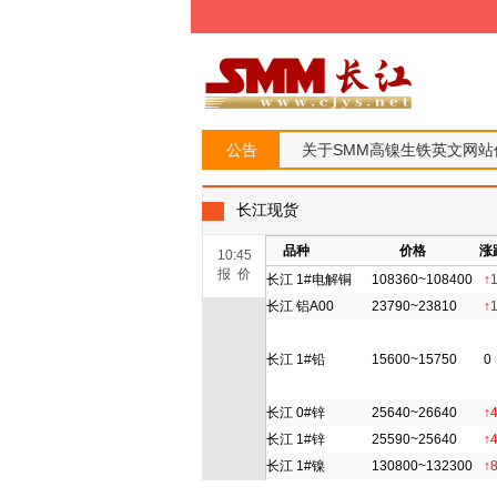
公告
关于SMM高镍生铁英文网
长江现货
品种
价格
涨
10:45
报 价
长江 1#电解铜
108360~108400
↑
长江 铝A00
23790~23810
↑
长江 1#铅
15600~15750
0
长江 0#锌
25640~26640
↑
长江 1#锌
25590~25640
↑
长江 1#镍
130800~132300
↑