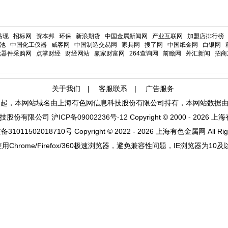
7100
云象、云山、赣锡、
2026-08-06
江锡、金龙、南山等
海亮股份、宁波金
贴现
招标网
资本邦
环保
新浪期货
中国金属新闻网
产业互联网
加盟店排行榜
池
中国化工仪器
威客网
中国制造交易网
家具网
搜了网
中国纸金网
白银网
1110
田、金龙集团等旗下
2026-08-06
元器件采购网
点掌财经
财经网站
赢家财富网
264查询网
前瞻网
外汇新闻
招商
品牌
越王、桐乡、宁波展
1110
2026-08-06
慈
关于我们
|
客服联系
|
广告服务
1110
浙江佳磁
2026-08-06
月1日起，本网站域名由上海有色网信息科技股份有限公司持有，本网站数据
666
国产
2026-08-06
科技股份有限公司
沪ICP备09002236号-12
Copyright © 2000 - 2026 上
含中铝、超今、青铜
1011502018710号 Copyright © 2022 - 2026 上海有色金属网 All Righ
峡、保硕、创新、万
100
2026-08-06
泰、帅翼驰、信发等
用Chrome/Firefox/360极速浏览器，避免兼容性问题，IE浏览器为10
品牌
含新格、立中、华
劲、帅翼驰、顺博、
100
2026-08-06
剑涛、众福、新金洋
等品牌
火炬、金亿、新格、
460
2026-08-06